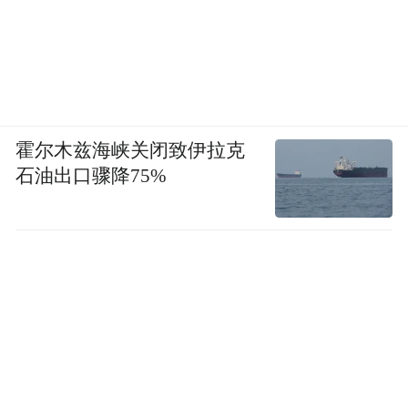
霍尔木兹海峡关闭致伊拉克
石油出口骤降75%