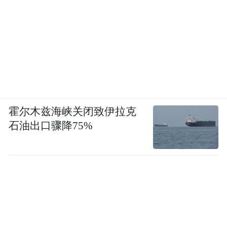
霍尔木兹海峡关闭致伊拉克
石油出口骤降75%