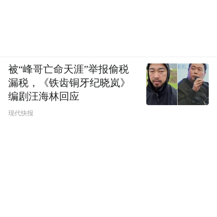
被“峰哥亡命天涯”举报偷税
漏税，《铁齿铜牙纪晓岚》
编剧汪海林回应
现代快报