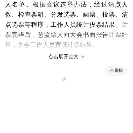
人名单。根据会议选举办法，经过清点人
数、检查票箱、分发选票、画票、投票、清
点选票等程序，工作人员统计投票结果。计
票完毕后，总监票人向大会书面报告计票结
果，大会工作人员宣读计票结果。
点击展开全文
根据选举计票结果，主持人宣布：王战营、
举报
孙运锋当选为政协第十三届河南省委员会副
主席，王载文、刘保仓、孙德中、李远、陈
红瑜、秦倩当选为政协第十三届河南省委员
会常务委员。
来源：河南日报 记者 李点