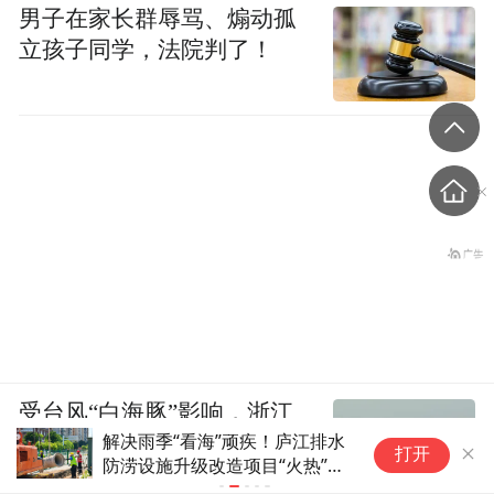
男子在家长群辱骂、煽动孤
立孩子同学，法院判了！
受台风“白海豚”影响，浙江
解决雨季“看海”顽疾！庐江排水
2
台州到温州沿海将出现最大
打开
防涝设施升级改造项目“火热”推
博
320厘米的风暴增水
进
元