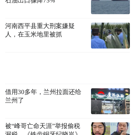
石油出口骤降75%
河南西平县重大刑案嫌疑
人，在玉米地里被抓
借用30多年，兰州拉面还给
兰州了
被“峰哥亡命天涯”举报偷税
漏税，《铁齿铜牙纪晓岚》