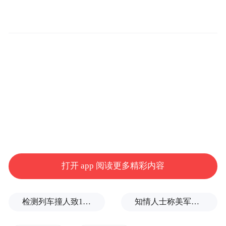
“特别声明：以上作品内容(包括在内的视频、图片或音
频)为凤凰网旗下自媒体平台“大风号”用户上传并发
布，本平台仅提供信息存储空间服务。
Notice: The content above (including the videos,
pictures and audios if any) is uploaded and posted
by the user of Dafeng Hao, which is a social media
platform and merely provides information storage
space services.”
打开 app 阅读更多精彩内容
检测列车撞人致11死2伤，施工业务外包单位被罚1.5万元
知情人士称美军高层正寻求对伊战事“退出路径”