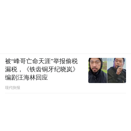
被“峰哥亡命天涯”举报偷税
漏税，《铁齿铜牙纪晓岚》
编剧汪海林回应
现代快报