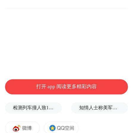
量发展”的28条，这些政策举措条条都是真金
白银，增强了我们发展的底气；其次是“有人
消费”，河南及周边2小时高铁经济圈有4亿消
费人群，国家和我省出台的一系列接地气、
聚人气的促消费举措，为消费市场按下“快进
键”；再次是有人干事，河南有一大批优秀的
企业家和爱岗敬业的基层员工，他们“敢想、
敢干、敢拼”，是持续发展的中坚力量。
打开 app 阅读更多精彩内容
“我们看到，目前也面临着外部压力的传导、
消费转型的挑战和‘内卷式’竞争的压力。但中
检测列车撞人致11死2伤，施工业务外包单位被罚1.5万元
知情人士称美军高层正寻求对伊战事“退出路径”
国经济从来都是在风雨洗礼中成长，在历经
考验中壮大。压力倒逼我们在逆境中成长、
在挑战中突围，我们民营企业只要迎难而