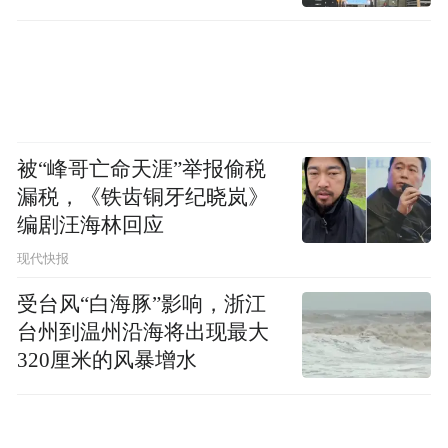
被“峰哥亡命天涯”举报偷税
漏税，《铁齿铜牙纪晓岚》
编剧汪海林回应
现代快报
受台风“白海豚”影响，浙江
台州到温州沿海将出现最大
320厘米的风暴增水