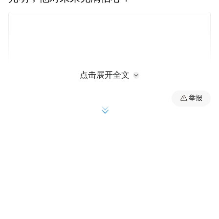
点击展开全文
举报
王峰表示，信心来源于三个方面，首先，是
“有人撑腰”，从中央到省市县，各级党委政
府都强调坚持“两个毫不动摇”，大力支持民
营企业的发展，尤其是我省去年出台“促进民
营企业发展壮大”的31条和“加快服务业高质