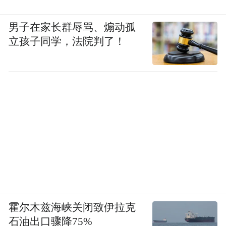
男子在家长群辱骂、煽动孤
立孩子同学，法院判了！
霍尔木兹海峡关闭致伊拉克
石油出口骤降75%