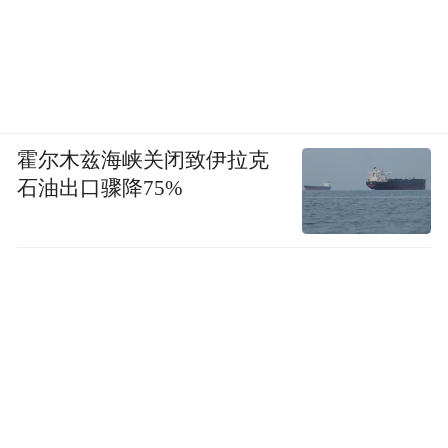
霍尔木兹海峡关闭致伊拉克
石油出口骤降75%