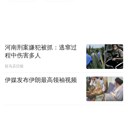
上，就一定能行、一定能赢！”王峰坚定地
说。
民营企业要突破，寻求新的经济增长点，王
峰认为要用新技术引领新质生产力、新产品
河南刑案嫌犯被抓：逃窜过
引领新需求。“我们企业利用新技术和新配
程中伤害多人
方，大大提升了肉羊的出栏率，让河南本土
驻马店日报
的‘黄河滩羊’更安全、更健康、更美味。我们
伊媒发布伊朗最高领袖视频
研发的红焖羊肉、香辣羊蝎子等多样化产
品，让消费者吃得更好、更方便。”
王峰表示，还要打开世界地图做生意，沿着
“一带一路”找市场。2024年，在新乡市、原
阳县政府的支持推动下，他们整合资源、对