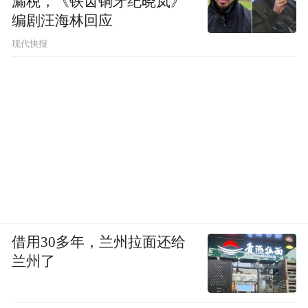
漏税，《铁齿铜牙纪晓岚》
编剧汪海林回应
现代快报
借用30多年，兰州拉面还给
兰州了