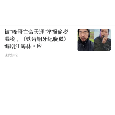
被“峰哥亡命天涯”举报偷税
漏税，《铁齿铜牙纪晓岚》
编剧汪海林回应
现代快报