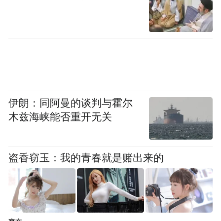
希望在金融政策上持续为民营企业开仓放
粮，继续健全对企业和企业家的法制保障，
并加快推动全国统一大市场建设，更好支持
民营企业发展。（祝传鹏 魏凯）
来源：大河网
伊朗：同阿曼的谈判与霍尔
“特别声明：以上作品内容(包括在内的视频、图片或音
木兹海峡能否重开无关
频)为凤凰网旗下自媒体平台“大风号”用户上传并发
布，本平台仅提供信息存储空间服务。
Notice: The content above (including the videos,
pictures and audios if any) is uploaded and posted
盗香窃玉：我的青春就是赌出来的
by the user of Dafeng Hao, which is a social media
platform and merely provides information storage
space services.”