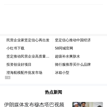
接全球，实现了“黄河滩羊”出海，直达中
东、东南亚等地区，不仅赚得了利润，更让
世界爱上中国味、爱上河南味。
王峰坦言，最重要的还是要激发内生动力。
俗话说，高手在民间。“我们通过论功行赏、
揭榜挂帅等方式激发员工的创造力。比如，
我们冷库用电量很大，大家精打细算，采取
间断性打冷、交替开门等方法，就节省了
35%的能耗。像这样的小窍门、金点子，每
年为企业节省成本以百万元计。”
热点新闻
为了让民营经济轻装上阵、大胆发展，王峰
伊朗媒体发布穆杰塔巴视频