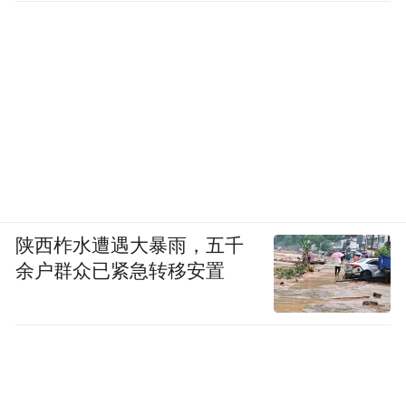
陕西柞水遭遇大暴雨，五千
余户群众已紧急转移安置