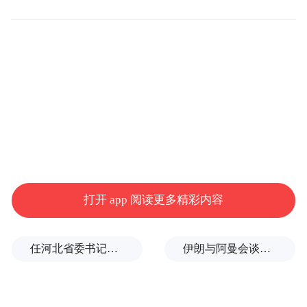
中药、生物技术药物等为主体的多领域共同
发展的医药产业体系。按照《河南省培育壮
大生物医药产业链行动方案（2023—2025
年）》提出的目标，力争到2025年全省生物
医药产业规模超过4000亿元，培育一批具有
重要影响力的龙头企业和专精特新企业。
（记者 陈辉）
来源：河南日报
打开 app 阅读更多精彩内容
“特别声明：以上作品内容(包括在内的视频、图片或音
频)为凤凰网旗下自媒体平台“大风号”用户上传并发
任河北省委书记后，罗文首次调研
伊朗与阿曼会谈最新细节曝光
布，本平台仅提供信息存储空间服务。
Notice: The content above (including the videos,
pictures and audios if any) is uploaded and posted
by the user of Dafeng Hao, which is a social media