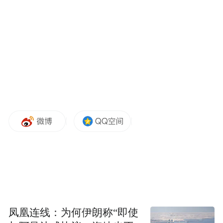
platform and merely provides information storage
space services.”
凤凰连线：为何伊朗称“即使