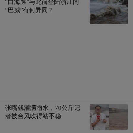
“白海豚”与此前登陆浙江的
“巴威”有何异同？
张嘴就灌满雨水，70公斤记
者被台风吹得站不稳