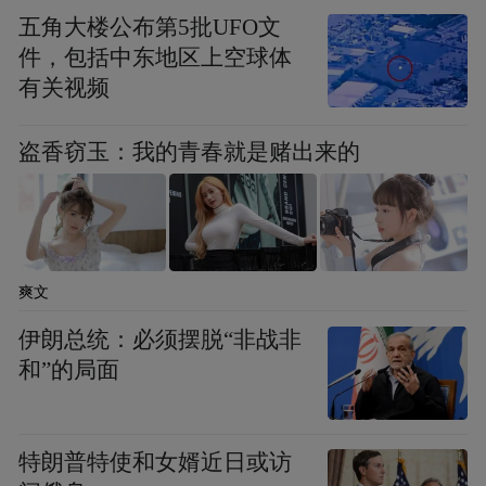
每逢高考季节，他还会带领几位代销者在当
五角大楼公布第5批UFO文
地的学校周边搭建“助力高考”的爱心帐篷，
件，包括中东地区上空球体
有关视频
免费为考生们提供矿泉水、扇子、记号笔等
物品。
盗香窃玉：我的青春就是赌出来的
陈洪文希望通过自己在体彩工作中的不懈努
力和拼搏，帮助代销者们实现他们的创业梦
想。他始终铭记“公益体彩 乐善人生”的品牌
爽文
理念，将其视为一份坚守的信念、一颗永葆
的初心。
伊朗总统：必须摆脱“非战非
和”的局面
“特别声明：以上作品内容(包括在内的视频、图片或音
频)为凤凰网旗下自媒体平台“大风号”用户上传并发
布，本平台仅提供信息存储空间服务。
特朗普特使和女婿近日或访
Notice: The content above (including the videos,