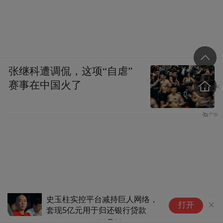
张继科遭调侃，这项“自虐”
赛事在中国火了
史玉柱实控平台减持巨人网络，
全
打开
套现5亿元用于归还银行贷款
鑫
旗