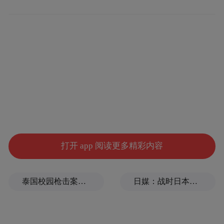
在福建省龙岩市武平县，体彩代销者们都亲
切地称陈洪文为“百事通”。无论是遇到经营
打开 app 阅读更多精彩内容
上的困难还是难以抉择的问题，陈洪文总能
为大家提供切实可行的建议和解决方案。
泰国校园枪击案致9死，枪手父亲道歉
日媒：战时日本多所大学进行输血人体实验，向患者注射动物血
陈洪文于2012年初来到武平县时，许多代销
者都存在业务知识储备不足、操作不熟练的