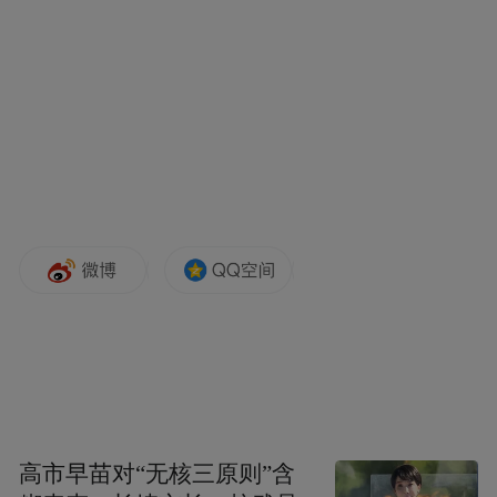
问题。面对这一挑战，陈洪文骑着摩托车，
逐个拜访实体店，耐心地一对一进行教学。
经过他的努力，代销者们逐渐补充了业务知
识，熟悉了业务操作。同时，他还不断自学
新知，将网络上的有用信息及时分享给大
家。
积极拓展县域市场
在武平县巡检实体店的过程中，陈洪文细致
地考察了居民区、商业街以及乡镇等地，寻
找未被开发的潜在店铺位置，并主动与有开
店意向的市民进行沟通交流，特别是年轻
高市早苗对“无核三原则”含
人。这些努力使他在渠道拓展方面获得了显