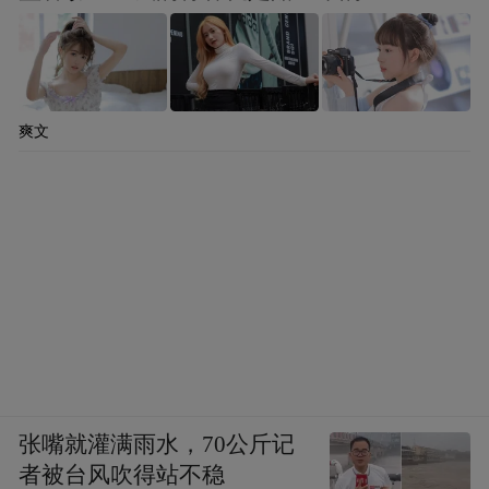
爽文
张嘴就灌满雨水，70公斤记
者被台风吹得站不稳