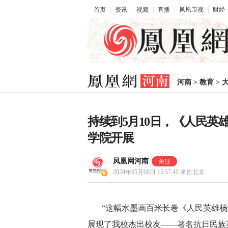
首页
资讯
视频
直播
凤凰卫视
财经
河南
>
教育
>
持续到5月10日，《人民
学院开展
凤凰网河南
2024年05月08日 15:57:45
来自北京
“这幅水墨画百米长卷《人民英雄杨靖
展现了我校杰出校友——著名抗日民族