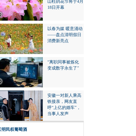
山杜鹃花节将于4月
18日开幕
以春为媒 暖意涌动
——盘点清明假日
消费新亮点
“离职同事被炼化
变成数字永生了”
安徽一对新人乘高
铁接亲，网友直
呼“上亿的婚车”，
当事人发声
天明民权葡萄酒