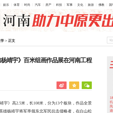
娱乐
体育
时尚
汽车
房产
科技
军事
文化
旅游
佛教
国
站
大学
>
正文
英雄杨靖宇》百米组画作品展在河南工程
宇》高2.5米，长108米，分为13个板块，作品全景
英雄杨靖宇将军率领东北军民抗击侵略者，在白山松