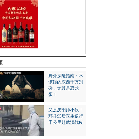
频
野外探险指南：不
该碰的东西千万别
碰，尤其是恐龙
蛋！
又是庆阳帅小伙！
环县95后医生逆行
千公里赴武汉战疫