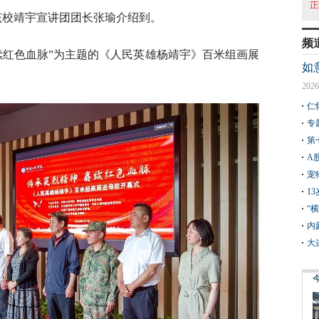
该校靖宇宣讲团团长张瑜介绍到。
频
赓续红色血脉”为主题的《人民英雄杨靖宇》百米组画展
如
2026
仁
专
第
A
宠
1
“
内
大