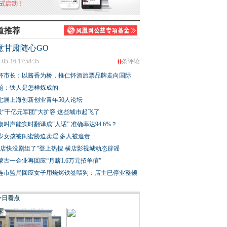
道推荐
意甘肃随心GO
0
-05-16 17:58:35
条评论
怀市长：以酱香为桥，推仁怀酒旅票品牌走向国际
题：铁人是怎样炼成的
七届上海创新创业青年50人论坛
股“千亿元军团”大扩容 这些城市起飞了
物叫声能实时翻译成“人话” 准确率达94.6%？
3岁女孩被闺蜜胁迫卖淫 多人被追责
横店快没剧组了”登上热搜 横店影视城动态辟谣
蒙古一企业再回应“月薪1.6万元招羊倌”
连市监局回应女子用烧烤铁签喂狗：店主已停业整顿
今日看点