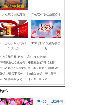
乡村振兴 出彩河南
兵创汇•军旅企业家论坛
《不忘初心 牢记使命》
女童守护者•河南慈善盛
主题教育
典
河南文旅局长“开卷”，意在“年轻化表达”
凤鸣|农业社会化服务，中原粮仓的“时代之答”
千古名篇《岳阳楼记》诞生地，原来在南阳邓州
辉煌壮丽 天下第一！社旗山陕会馆，美在哪里？
宋代极简美学汝瓷：一抹天青，温润如玉
片新闻
2026第十七届井冈