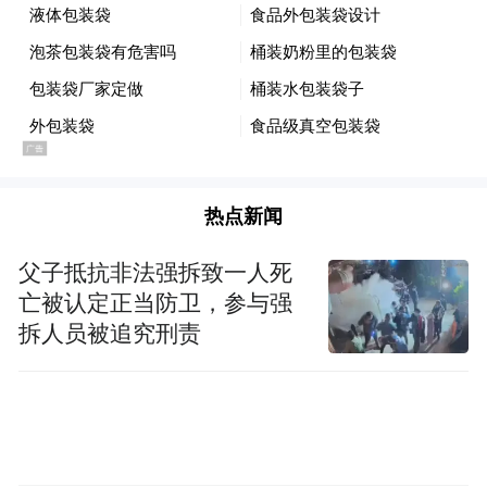
鹅坡武校向全国各大体院、各地武警、公
安、保安等部门培养了数以万计的武术人
才，在学校思源馆中，覃泉深看到了师兄们
的荣誉照片栏，有的在各类武术比赛中荣获
奖牌无数，有的代表学校出访欧、美、东南
热点新闻
亚等国家，有的通过参加高考或国家体院特
招后继续深造等等，覃泉深内心的当兵梦开
父子抵抗非法强拆致一人死
始了萌芽。
亡被认定正当防卫，参与强
拆人员被追究刑责
“在这里，我要学好武术，拥有一个好的身体
素质，我还要学好文化课，因为我以后要考
军校，保家卫国，给爸爸妈妈和母校争光。”
覃泉深坚定地说道。