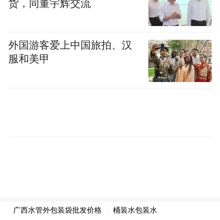
货，同董宇辉交流
武术要领的速度要快，时常帮助其他同学纠
正武术动作，深得教练喜爱和器重。
外国游客爱上中国旅拍、汉
在柳州老家时，覃泉深接触的义务教育是以
服和美甲
文化课为主，对于性格活泼、爱动的孩子而
言，长期单一枯燥的教育方式不见得是好的
教育。在文武兼修的鹅坡武校，采用了半天
文化课、半天武术课的课程安排，使得泉深
不仅能够实现自己的武术梦，还能接受有质
量保障的文化课教育，劳逸结合的教育方式
培养了他对武术和知识的兴趣，也达到了事
捷功倍的效果。
立志参军 保家卫国