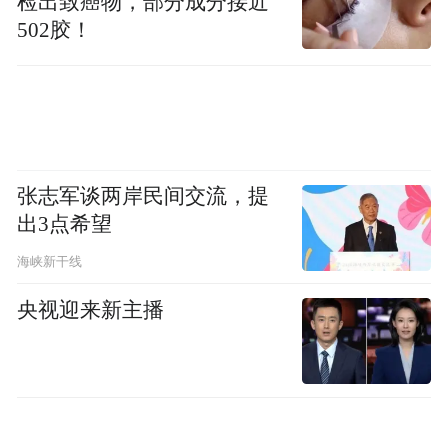
检出致癌物，部分成分接近
置就业。
502胶！
一直以来，鹅坡武校全体教职工致力于打造
一所“让人记得住”的学校；培育“受人爱戴”
的教师，成就“受人欢迎”的学子，创办人民
满意的教育。（康小孬 王梦博 吴蓓 王晓
张志军谈两岸民间交流，提
黎）
出3点希望
海峡新干线
“特别声明：以上作品内容(包括在内的视频、图片或音
频)为凤凰网旗下自媒体平台“大风号”用户上传并发
央视迎来新主播
布，本平台仅提供信息存储空间服务。
Notice: The content above (including the videos,
pictures and audios if any) is uploaded and posted
by the user of Dafeng Hao, which is a social media
platform and merely provides information storage
space services.”