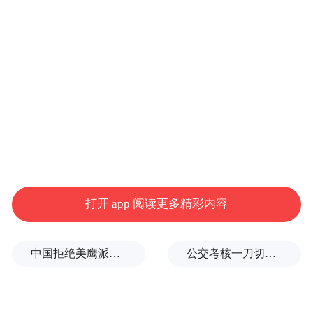
9岁的覃泉深，来自广西省柳州市。为了给泉
深更好的生活条件，父母离开家乡异地创
业，所以泉深大部分的童年时光与爷爷奶奶
度过。
他从小就性格活泼，喜欢舞刀弄枪类的游
戏，也向家里表达了自己想学习武术的想
法，他的父母通过多渠道了解，鹅坡武校是
一所文武教育为主的武校，不仅可以让孩子
打开 app 阅读更多精彩内容
正常接受九年义务教育，还能学习武术，为
未来考学和走进社会增加一条出路，便于
中国拒绝美鹰派副防长访华？弦外之音被热议
公交考核一刀切司机不敢开空调：别把压力转嫁一线员工
2022年9月份将泉深送至登封市少林鹅坡武术
学校学习武术。