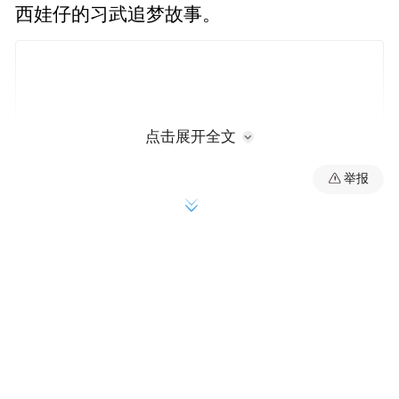
西娃仔的习武追梦故事。
点击展开全文
举报
“我要学好武术，长大了去当兵，保家卫
国！”---覃泉深
跨省逐梦 自立自强