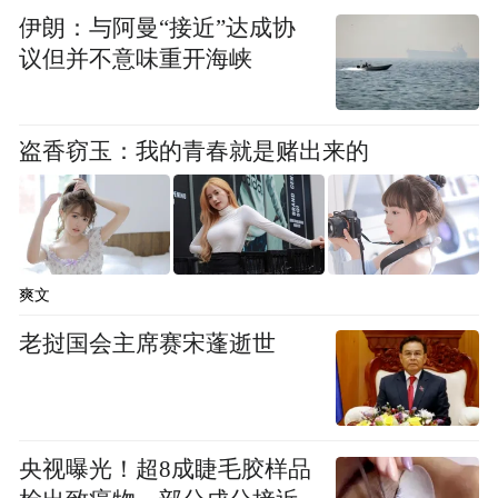
伊朗：与阿曼“接近”达成协
鹅坡武校
议但并不意味重开海峡
登封市少林鹅坡武术学校创办于1977年，是
经教育体育部门批准，集文化教学、武术训
盗香窃玉：我的青春就是赌出来的
练、体育竞赛、影视表演于一体的现代化综
合性武术学校，是新中国成立后全国第一所
专业性武术学校，是全国十大武术名校之
爽文
一。
老挝国会主席赛宋蓬逝世
连年来，学校向部队、武警、公安司法、行
政、体育、保卫等部门和全国各地武术馆
校、国家级省级专业队输送了大批优秀人
央视曝光！超8成睫毛胶样品
才，保持凡年满18周岁的毕业生学校负责安