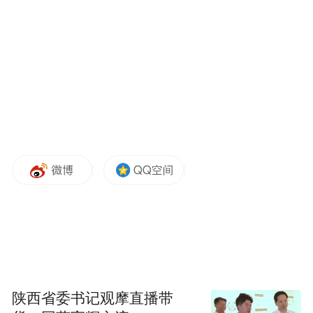
自此，泉深的跨省习武梦正式开启。第一次
离开家人的泉深为了不让父母担心，在教
练、生活老师的帮助下，他积极融入，现在
不仅可以照顾好自己，还时常帮助其他新同
学适应校园新环境。
文武兼修 事捷功倍
“虽然我来得时间不长，但是我学习认真，表
现好，我们的教练已经提拔我做了副班长。”
凭着对武术的热爱，覃泉深在教练的指导
下，短短几个月的时间就学会了很多拳法，
如五步拳、初级拳等拳，且比同班同学掌握
陕西省委书记观摩直播带