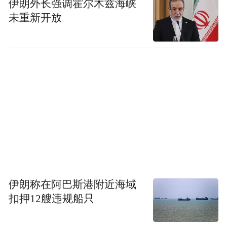
伊朗外长强调霍尔木兹海峡
未重新开放
伊朗称在阿巴斯港附近海域
扣押12艘违规船只