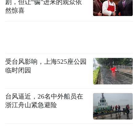
剧，但让“骗”进来的观众依
然惊喜
“特别声明：以上作品内容(包括在内的视频、图片或音
频)为凤凰网旗下自媒体平台“大风号”用户上传并发
受台风影响，上海525座公园
布，本平台仅提供信息存储空间服务。
临时闭园
Notice: The content above (including the videos,
pictures and audios if any) is uploaded and posted
by the user of Dafeng Hao, which is a social media
platform and merely provides information storage
台风逼近，26名中外船员在
space services.”
浙江舟山紧急避险