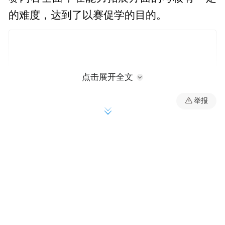
的难度，达到了以赛促学的目的。
点击展开全文
举报
信阳市中医院9名中医师在接到参赛通知后，
赛前在工作之余积极备赛，认真练习；赛中
沉着冷静、严谨认真，充分展现出中医人的
良好精神风貌和职业风范。最终经过一番激