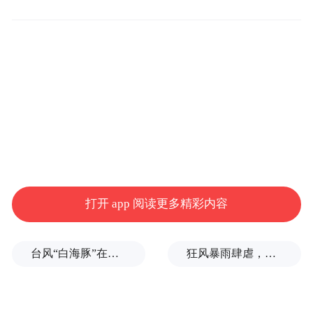
烈角逐，参赛选手战绩辉煌，信阳市中医院
荣获优秀组织奖，符玉同志荣获特等奖，并
推荐申报“信阳市五一劳动奖章”，袁盛茂、
赵恒、周景同志荣获一等奖，郭金霞、杜文
周、张磊同志荣获二等奖，彭琰、包海霞同
志荣获三等奖。符玉、袁盛茂、赵恒、周景
将代表信阳市参加全省中医药岗位技能竞
赛。
打开 app 阅读更多精彩内容
一直以来，信阳市中医院始终大力推动中医
药人才培养，充分发挥中医药在疾病预防、
台风“白海豚”在浙江玉环登陆，大片树木被吹倒
狂风暴雨肆虐，台州一家电厂遭受猛烈冲击
治疗、康复中的独特优势，坚持中西医并
重，推动中医药在传承创新中高质量发展，
为增进全市人民健康福祉作出应有的贡献。