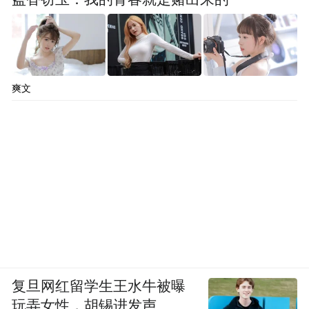
爽文
复旦网红留学生王水牛被曝
玩弄女性，胡锡进发声