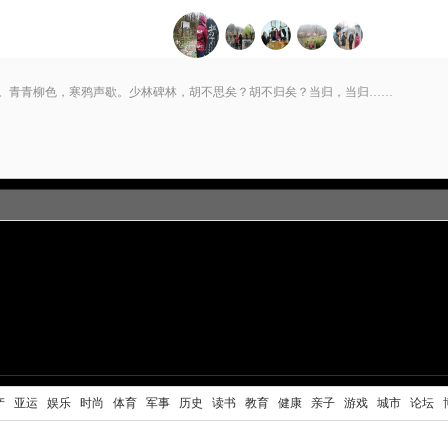
。青青柳色，寒鸦声歇。少林碑林，胡不思矣？胡不归矣？当归，当归……
产
亚运
娱乐
时尚
体育
军事
历史
读书
教育
健康
亲子
游戏
城市
论坛