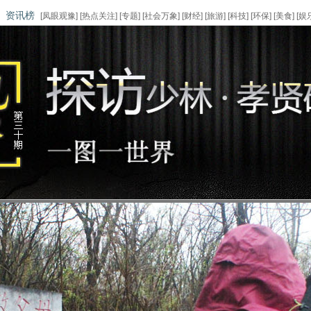
|
资讯榜
[
凤眼观豫
] [
热点关注
] [
专题
] [
社会万象
] [
财经
] [
旅游
] [
科技
] [
环保
] [
美食
] [
娱