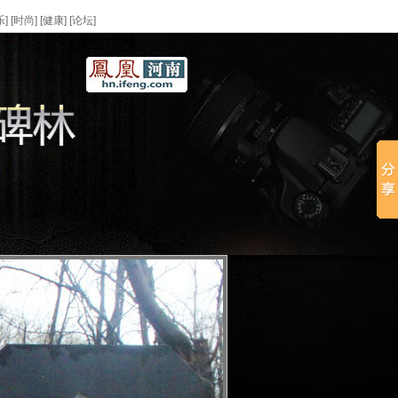
乐
] [
时尚
] [
健康
] [
论坛
]