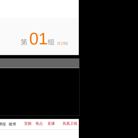
01
第
组
共
23
组
宽频
·
视点
·
直播
凤凰卫视
博报
微博