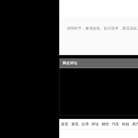
清明时节，豫海拾珠。欲问贤孝，繁花深处
网友评论
首页
资讯
台湾
评论
财经
汽车
科技
房