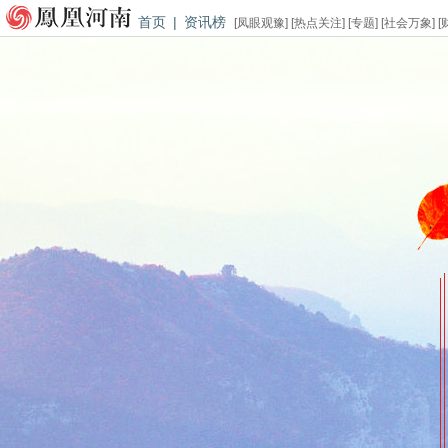
首页
|
资讯榜
[
凤眼观豫
] [
热点关注
] [
专题
] [
社会万象
] [