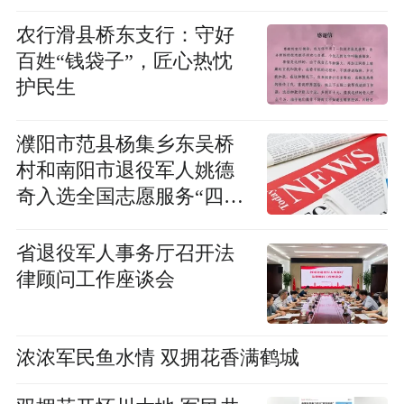
农行滑县桥东支行：守好
百姓“钱袋子”，匠心热忱
护民生
濮阳市范县杨集乡东吴桥
村和南阳市退役军人姚德
奇入选全国志愿服务“四个
100”先进典型
省退役军人事务厅召开法
律顾问工作座谈会
浓浓军民鱼水情 双拥花香满鹤城