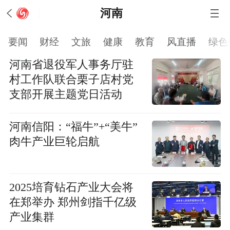
河南
要闻
财经
文旅
健康
教育
风直播
绿色
河南省退役军人事务厅驻
村工作队联合栗子店村党
支部开展主题党日活动
河南信阳：“福牛”+“美牛”
肉牛产业巨轮启航
2025培育钻石产业大会将
在郑举办 郑州剑指千亿级
产业集群