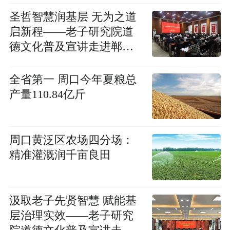
日活动
圣哲智慧润基层 无为之道
启新程——老子研究院道
德文化普及宣讲走进郸城
县
全省第一 周口今年夏粮总
产量110.84亿斤
周口黄泛区农场四分场：
精准灌溉润千亩良田
汲取老子先贤智慧 赋能基
层治理实效——老子研究