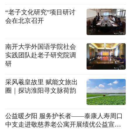
“老子文化研究”项目研讨
会在北京召开
南开大学外国语学院社会
实践团队赴老子研究院调
研
采风羲皇故里 赋能文旅出
圈｜探访淮阳寻文脉荷韵
公益暖夕阳 服务护长者——泰康人寿周口
中支走进敬慈养老公寓开展绩优公益宣传