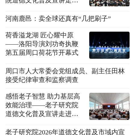
院道德文化普及宣讲走进
淮阳区
河南鹿邑：卖全球还真有“几把刷子”
荷香溢龙湖 匠心耀中原
——洛阳导演刘功奇执鞭
第五届周口荷花节开幕式
周口市人大常委会党组成员、副主任田林
接受纪律审查和监察调查
感悟老子智慧 助力基层高
效能治理——老子研究院
道德文化普及宣讲走进项
城市南顿镇
老子研究院2026年道德文化普及市域内宣