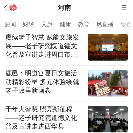
河南
要闻
财经
文旅
健康
教育
风直播
绿色
赓续老子智慧 赋能文旅发
展——老子研究院道德文
化普及宣讲走进周口市文
化广电和旅游局
鹿邑：明道宫夏日文旅活
动精彩纷呈 多元体验绘就
老子故里新画卷
千年大智慧 照亮新征程
——老子研究院道德文化
普及宣讲走进西华县