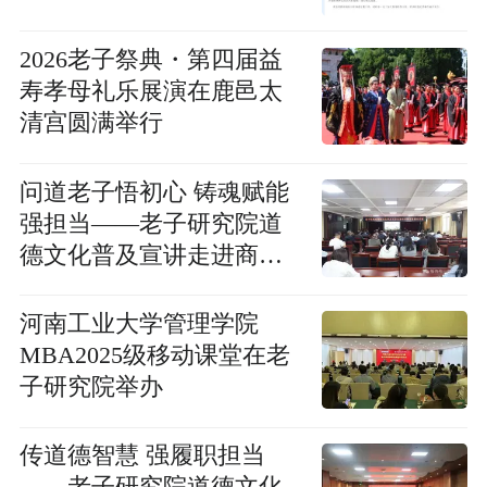
2026老子祭典・第四届益
寿孝母礼乐展演在鹿邑太
清宫圆满举行
问道老子悟初心 铸魂赋能
强担当——老子研究院道
德文化普及宣讲走进商水
县委办公室
河南工业大学管理学院
MBA2025级移动课堂在老
子研究院举办
传道德智慧 强履职担当