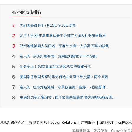
48小时点击排行
1
美副国务卿将于7月25日至26日访华
2
定了！2032年夏季奥运会主办城市为澳大利亚布里斯班
3
郑州地铁被困人员口述：车厢外水有一人多高 车厢内缺氧
4
在人间 | 亲历郑州暴雨：我用皮划艇救了一个孕妇
5
生命至上！第83集团军某旅紧急实施爆破分洪
6
美国常务副国务卿访华为何选在天津？外交部：两个原因
7
在人间 | 红绿灯被淹后，小男孩在路口指路，7位摄影师...
8
重庆姐弟坠亡案细节：凶手欲靠悲情蒙混 警方现场勘察发现...
凤凰新媒体介绍
投资者关系 Investor Relations
广告服务
诚征英才
保护隐
凤凰新媒体
版权所有
Copyright © 