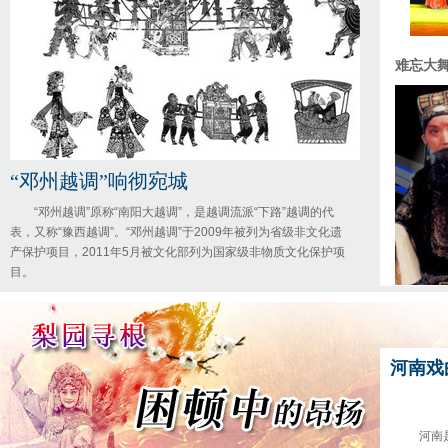
难忘大
“邓州越调”响彻宛城
“邓州越调”原称“南阳大越调”，是越调流派“下路”越调的代
表，又称“豫西越调”。“邓州越调”于2009年被列为省级非文化遗
产保护项目，2011年5月被文化部列为国家级非物质文化保护项
目。
河南戏
河南是戏