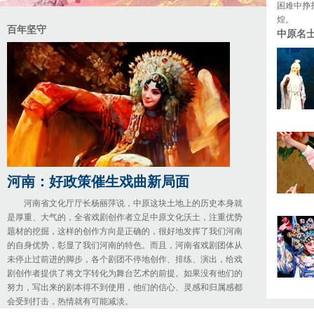
困难中挣
煌。
百年坚守
中原名士
河南：好政策催生戏曲新局面
河南省文化厅厅长杨丽萍说，中原这块土地上的历史本身就
是厚重、大气的，全省戏剧创作者立足中原文化沃土，注重优势
题材的挖掘，这样的创作方向是正确的，很好地发挥了我们河南
的自身优势，彰显了我们河南的特色。而且，河南省戏剧团体从
未停止过前进的脚步，各个剧团不停地创作、排练、演出，给戏
剧创作者提供了将文字转化为舞台艺术的前提。如果没有他们的
努力，写出来的剧本得不到使用，他们的信心、灵感和归属感都
会受到打击，热情就有可能减淡。