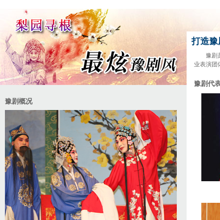
打造豫
豫剧
业表演团
豫剧代
豫剧概况