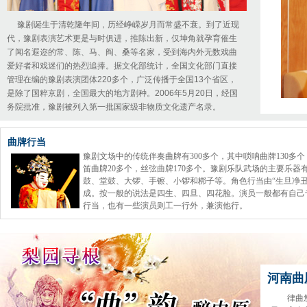
豫剧诞生于清乾隆年间，历经峥嵘岁月而常盛不衰。到了近现
代，豫剧表演艺术更是与时俱进，推陈出新，仅坤角就孕育催生
了闻名遐迩的常、陈、马、阎、桑等名家，受到海内外无数戏曲
爱好者和戏迷们的热烈追捧。据文化部统计，全国文化部门直接
管理在编的豫剧表演团体220多个，广泛传播于全国13个省区，
是除了国粹京剧，全国最大的地方剧种。2006年5月20日，经国
务院批准，豫剧被列入第一批国家级非物质文化遗产名录。
曲牌行当
豫剧文场中的传统伴奏曲牌有300多个，其中唢呐曲牌130多个
笛曲牌20多个，丝弦曲牌170多个。豫剧乐队武场的主要乐器
鼓、堂鼓、大锣、手镲、小锣和梆子等。角色行当由“生旦净丑
成。按一般的说法是四生、四旦、四花脸。演员一般都有自己
行当，也有一些演员则工一行外，兼演他行。
河南曲
律曲