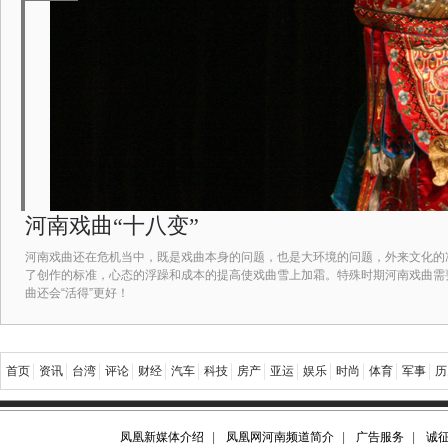
河南戏曲“十八变”
河南戏曲还在危机当中，既是戏曲本身的问题，也是大环境的问题，外来文化的
了创作的标准，心态的浮躁和成本的提高使戏曲雪上加霜。特殊时期河南戏曲需
曲还会“活得”更好！
首页
资讯
台湾
评论
财经
汽车
科技
房产
亚运
娱乐
时尚
体育
军事
历
凤凰新媒体介绍
|
凤凰网河南频道简介
|
广告服务
|
诚