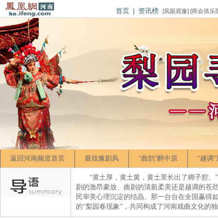
首页
|
资讯榜
[
凤眼观豫
] [
商会俱乐
返回河南频道首页
最炫豫剧风
“曲韵”醉中原
“越调
“黄土厚，黄土黄，黄土里长出了梆子腔。
剧的激昂豪放、曲剧的清新柔美还是越调的苍
民审美心理沉淀的结晶。那一台台在全国赢得
的“梨园春现象”，共同构成了河南戏曲文化的