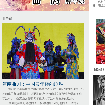
子、高台
种，在全
曲子戏
曲剧领
河南曲剧：中国最年轻的剧种
曲剧是怎么形成的？根在哪里？在登封市颍阳镇的李洼村，“3
岁的孩子都会唱曲剧”，村民们都坚信河南曲剧的诞生地就在他们
李洼村。一些嵩山文化研究者也认为李洼村是曲剧的故乡。
曲剧的前身是高跷曲子，从高跷曲子到河南曲子，经过了三