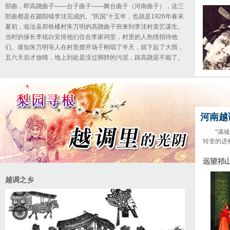
部曲，即高跷曲子——台子曲子——舞台曲子（河南曲子），这三
部曲都是在颍阳镇李洼完成的。“民国”十五年，也就是1926年春末
夏初，临汝县郑铁楼村朱万明的高跷曲子班来到李洼村卖艺谋生。
当时的保长李祖白安排他们住在李家祠堂，村里的人热情招待他
们。谁知朱万明等人在村里摆开场子刚唱了半天，就下起了大雨，
五六天后才放晴，地上到处是没过脚脖的污泥，踩高跷是不能了。
河南越
"满
转变的进程
远望祁
越调之乡