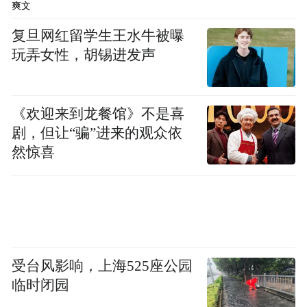
爽文
复旦网红留学生王水牛被曝
玩弄女性，胡锡进发声
《欢迎来到龙餐馆》不是喜
剧，但让“骗”进来的观众依
然惊喜
受台风影响，上海525座公园
临时闭园