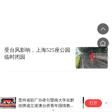
受台风影响，上海525座公园
临时闭园
“被领导骂、被同事卷、被生活
消
打开
掏空？”别忍了，读读这句话
代