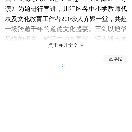
读》为题进行宣讲，川汇区各中小学教师代
表及文化教育工作者200余人齐聚一堂，共赴
一场跨越千年的道德文化盛宴。王剑以通俗
易懂的语言、鲜活生动的案例，深入浅出地
点击展开全文
解读《道德经》的核心要义与时代价值。他
从老子其人其书入手，围绕“道”与“德”的核
举报
心内涵，重点阐释“上善若水”“柔弱胜刚强”
“有无相生”等经典智慧，结合现代教育实
践，解读了老子智慧中“因材施教”“润物无
声”的教育理念，让在场教育工作者深刻体会
到道德文化对当代教育的指导意义。