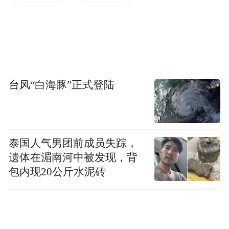
“《道德经》作为中华优秀传统文化的经典，
蕴含着修身、处世、育人的深刻智慧，其‘道
法自然’的理念与现代教育‘以人为本’的理念
台风“白海豚”正式登陆
高度契合，对培养学生良好品德、涵养教师
职业素养具有重要启示。我们将把老子道德
智慧融入教育教学全过程，引导师生从经典
泰国人气男团前成员失踪，
中汲取力量，提升道德素养，让传统美德在
遗体在湄南河中被发现，背
包内现20公斤水泥砖
校园中代代相传。”周口市六一路小学副校长
何秀丽说。
此次宣讲活动不仅让在场教育工作者领略了