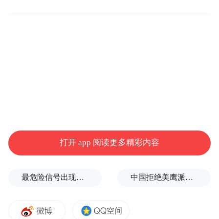
活动现场，嘉宾与民众齐聚圣母殿前，以古
打开 app 阅读更多精彩内容
礼致敬先贤、感念母恩。开场共诵《道德
经》，以哲思溯源母爱；乐舞献祭翩跹，以
最危险信号出现！全球能源大动脉岌岌可危
中国拒绝美鹰派副防长访华？弦外之音被热议
雅乐礼敬坤德。展演尾声，全场面向镜头齐
声祝福，向天下母亲致以敬意与安康祝愿，