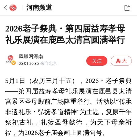
河南频道
2026老子祭典・第四届益寿孝母
礼乐展演在鹿邑太清宫圆满举行
凤凰网河南
05-01 20:35
来自北京
5月1日（农历三月十五），2026・老子祭典
——第四届益寿孝母礼乐展演在鹿邑县太清
宫景区圣母殿前广场隆重举行。活动以“传承
非遗礼乐・弘扬孝道精神”为主题，复原千年
祭祀古礼，礼赞圣母懿德，为天下母亲祈
福，为2026老子庙会画上圆满句号。