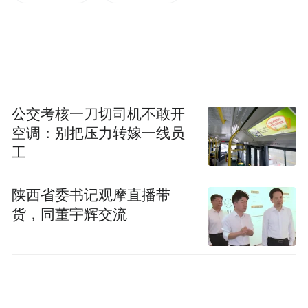
传递孝亲敬老的传统美德。
本次活动由鹿邑县老子文化旅游投资发展有
限公司主办，太清宫景区承办，鹿邑县老子
学会、福建省青山传统文化发展基金会、鹿
公交考核一刀切司机不敢开
邑县朗诵协会协办。活动不仅丰富了老子祭
空调：别把压力转嫁一线员
典文化内涵，彰显鹿邑“尊老崇母、孝亲敬
工
祖”独特文脉，更以非遗活化赋能文旅融合，
持续擦亮“老子故里”文化名片，推动中华优
陕西省委书记观摩直播带
秀传统文化代代相传。
货，同董宇辉交流
“特别声明：以上作品内容(包括在内的视频、图片或音
频)为凤凰网旗下自媒体平台“大风号”用户上传并发
布，本平台仅提供信息存储空间服务。
Notice: The content above (including the videos,