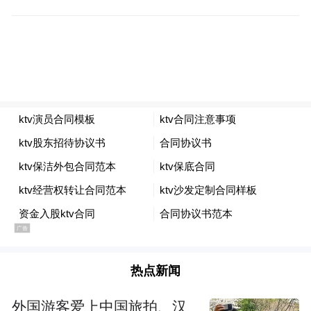
pictures and audios if any) is uploaded and posted
by the user of Dafeng Hao, which is a social media
platform and merely provides information storage
space services.”
热点新闻
外国游客爱上中国旅拍、汉