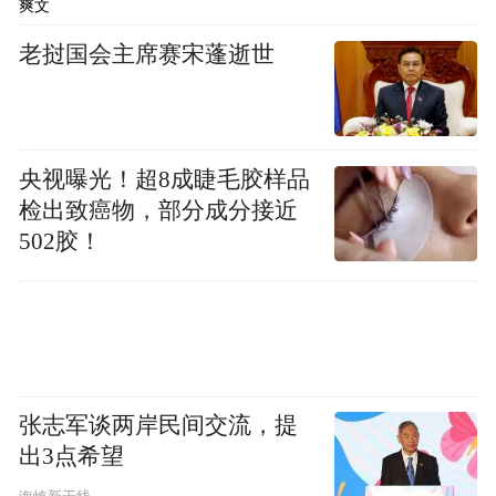
爽文
老挝国会主席赛宋蓬逝世
央视曝光！超8成睫毛胶样品
检出致癌物，部分成分接近
502胶！
张志军谈两岸民间交流，提
出3点希望