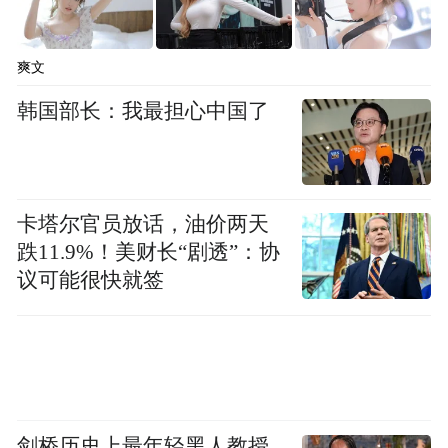
片。可爱的陶狗、精致的陶鸮、各式各样的
人俑甚至是小口尖顶瓶……观众朋友们仿照
爽文
着文物的造型尽情发挥，模仿得惟妙惟肖，
韩国部长：我最担心中国了
在互动中更直观地理解文物保护的意义，在
“博物之趣”中体悟中原文化的丰厚积淀。
卡塔尔官员放话，油价两天
跌11.9%！美财长“剧透”：协
议可能很快就签
剑桥历史上最年轻黑人教授