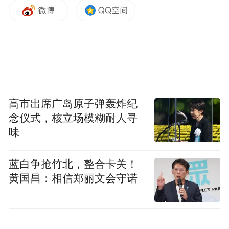
博物馆社教专员以特色文物青花塔式罐为重
点，向观众朋友们详细介绍了青花瓷的发展
历程、青花瓷的装饰纹样和独特的艺术特
点、丝绸之路上跨文化交流对于青花瓷纹样
与器型的影响以及这些文物所承载的特殊意
高市出席广岛原子弹轰炸纪
义。随后社教专员和党员志愿者一起带领观
念仪式，核立场模糊耐人寻
众动手绘制了属于自己的青花瓷器，引导观
味
众共同珍视和传承这份宝贵的文化遗产，不
仅让大家领略到了大唐文化的璀璨明珠——
蓝白争抢竹北，整合卡关！
青花瓷的独特魅力，还使他们意识到了文物
黄国昌：相信郑丽文会守诺
博物馆在传承和弘扬中华优秀文化中的重要
地位。