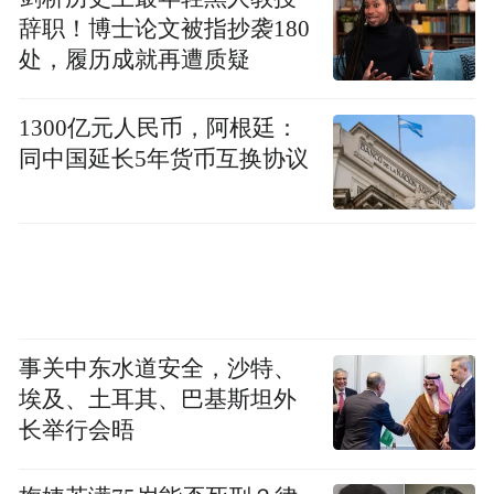
辞职！博士论文被指抄袭180
处，履历成就再遭质疑
1300亿元人民币，阿根廷：
随后，社教专员和党员志愿者挑选出本次cos
同中国延长5年货币互换协议
活动中15名优胜观众，并邀请他们一起参与
了“触摸历史 青花流韵”特色社教活动。观众
朋友们将美丽的青花瓷片摆出各种的造型，
组合成一幅美丽的摆件画作为留念。本次“触
摸历史 青花流韵”活动的开展，使观众朋友们
不仅拓展了对文物和唐青花的认识，更加深
事关中东水道安全，沙特、
了对“郑州——青花瓷故乡”的深刻理解，让
埃及、土耳其、巴基斯坦外
观众在社教活动中触摸历史脉络，感受历史
长举行会晤
与现实的共振，在互动体验中感受文化魅