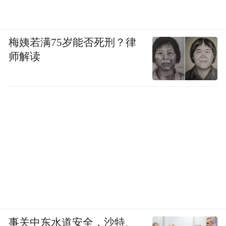
“特别声明：以上作品内容(包括在内的视频、图片或音
频)为凤凰网旗下自媒体平台“大风号”用户上传并发
布，本平台仅提供信息存储空间服务。
Notice: The content above (including the videos,
梅姨若满75岁能否死刑？律
pictures and audios if any) is uploaded and posted
师解读
by the user of Dafeng Hao, which is a social media
platform and merely provides information storage
space services.”
事关中东水道安全，沙特、