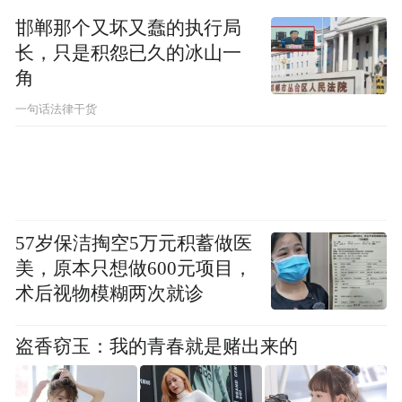
邯郸那个又坏又蠢的执行局
长，只是积怨已久的冰山一
角
一句话法律干货
本次国际博物馆日，河南南水北调博物馆还
57岁保洁掏空5万元积蓄做医
美，原本只想做600元项目，
创新表达方式，以馆藏文物为依托，开展“我
术后视物模糊两次就诊
在河南南水北调博物馆cos文物”惠民文化活
动。活动当天，党员志愿者引导观众在听取
盗香窃玉：我的青春就是赌出来的
讲解后，各自找到展厅里自己最喜欢的一件
文物，依照文物的样式COS起来并拍下照