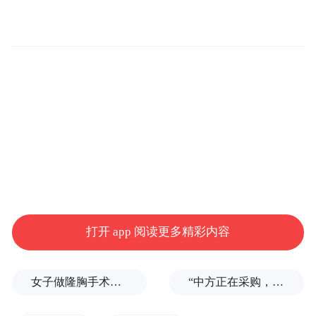
结合即将开展的“丝路华章——唐代青花瓷瑰
宝展”，5月18日上午，河南南水北调博物馆
在一楼报告厅组织开展了“大唐风华 青花瓷
打开 app 阅读更多精彩内容
语”主题社教活动。展览和参展文物蕴含的思
想理念、人文精神、价值观念等为坚定文化
女子做隆胸手术全麻后被告知暂停，医生：内窥镜不够用了
“中方正在采购，令人鼓舞！”
自信、增强民族自豪感提供了宝贵资源。