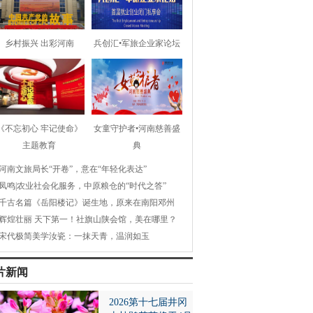
乡村振兴 出彩河南
兵创汇•军旅企业家论坛
《不忘初心 牢记使命》
女童守护者•河南慈善盛
主题教育
典
河南文旅局长“开卷”，意在“年轻化表达”
凤鸣|农业社会化服务，中原粮仓的“时代之答”
千古名篇《岳阳楼记》诞生地，原来在南阳邓州
辉煌壮丽 天下第一！社旗山陕会馆，美在哪里？
宋代极简美学汝瓷：一抹天青，温润如玉
片新闻
2026第十七届井冈