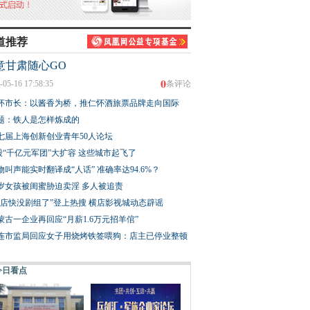
道推荐
意甘肃随心GO
0
-05-16 17:58:35
条评论
怀市长：以酱香为桥，推仁怀酒旅票品牌走向国际
题：铁人是怎样炼成的
七届上海创新创业青年50人论坛
股“千亿元军团”大扩容 这些城市起飞了
物叫声能实时翻译成“人话” 准确率达94.6%？
3岁女孩被闺蜜胁迫卖淫 多人被追责
横店快没剧组了”登上热搜 横店影视城动态辟谣
蒙古一企业再回应“月薪1.6万元招羊倌”
连市监局回应女子用烧烤铁签喂狗：店主已停业整顿
今日看点