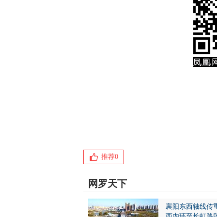
推荐
0
网罗天下
襄阳东西轴线传
西内环至长虹路