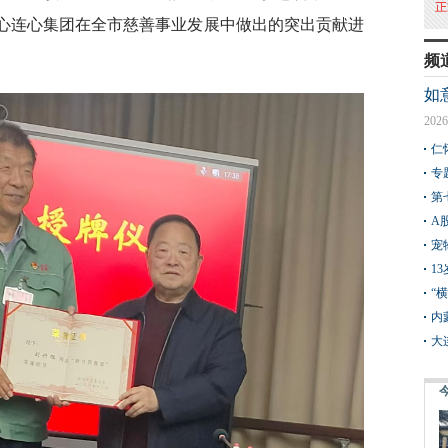
领心连心集团在全市慈善事业发展中做出的突出贡献进
频
如
2026
仁
专
第
A
宠
1
“
内
大