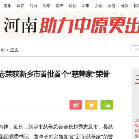
娱乐
体育
时尚
汽车
房产
科技
军事
文化
旅游
佛教
国
站
公司
>
正文
志荣获新乡市首批首个“慈善家”荣誉
”精神，近日，新乡市慈善总会会长赵秀志及市、县慈
集团党委书记、董事长刘兴旭颁发“新乡慈善家”荣誉