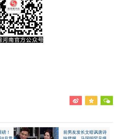
重磅！
前男友发长文暗讽唐诗
段8月贯
咏劈腿，马国明罕见爆