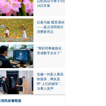
山杜鹃花节将于4月
18日开幕
以春为媒 暖意涌动
——盘点清明假日
消费新亮点
“离职同事被炼化
变成数字永生了”
安徽一对新人乘高
铁接亲，网友直
呼“上亿的婚车”，
当事人发声
天明民权葡萄酒