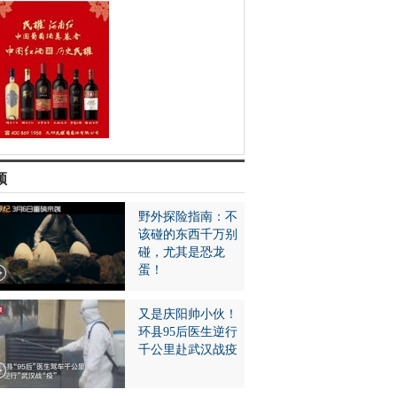
频
野外探险指南：不
该碰的东西千万别
碰，尤其是恐龙
蛋！
又是庆阳帅小伙！
环县95后医生逆行
千公里赴武汉战疫