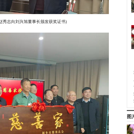
赵秀志向刘兴旭董事长颁发获奖证书)
图